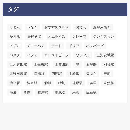
タグ
うどん
うなぎ
おすすめグルメ
おでん
お好み焼き
かき氷
まぜそば
オムライス
クレープ
ジンギスカン
チヂミ
チャーハン
デート
ドリア
ハンバーグ
パスタ
パフェ
ローストビーフ
ワッフル
三河安城駅
三河豊田駅
上挙母駅
上豊田駅
串
五平餅
刈谷駅
北野桝塚駅
唐揚げ
四郷駅
土橋駅
天ぷら
寿司
梅坪駅
浄水駅
炒飯
牡蛎
篠原駅
美里
自然薯
蕎麦
角煮
越戸駅
香嵐渓
馬肉
黒笹駅