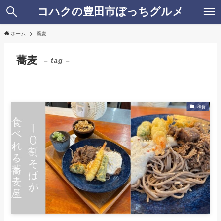
コハクの豊田市ぼっちグルメ
ホーム
蕎麦
蕎麦
– tag –
和食