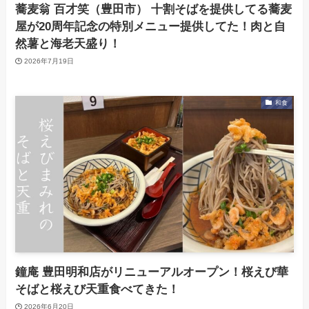
蕎麦翁 百才笑（豊田市） 十割そばを提供してる蕎麦
屋が20周年記念の特別メニュー提供してた！肉と自
然薯と海老天盛り！
2026年7月19日
和食
鐘庵 豊田明和店がリニューアルオープン！桜えび華
そばと桜えび天重食べてきた！
2026年6月20日