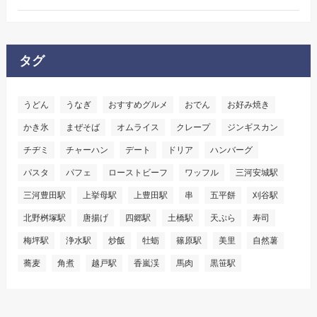
タグ
うどん
うなぎ
おすすめグルメ
おでん
お好み焼き
かき氷
まぜそば
オムライス
クレープ
ジンギスカン
チヂミ
チャーハン
デート
ドリア
ハンバーグ
パスタ
パフェ
ローストビーフ
ワッフル
三河安城駅
三河豊田駅
上挙母駅
上豊田駅
串
五平餅
刈谷駅
北野桝塚駅
唐揚げ
四郷駅
土橋駅
天ぷら
寿司
梅坪駅
浄水駅
炒飯
牡蛎
篠原駅
美里
自然薯
蕎麦
角煮
越戸駅
香嵐渓
馬肉
黒笹駅