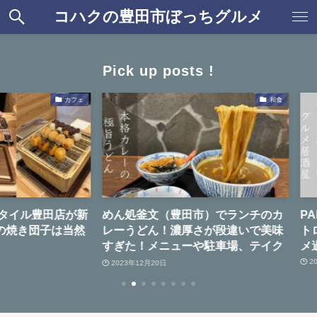
コハクの豊田市ぼっちグルメ
Pick up posts !
カフェ
和食
豊田店が新
めん処釜文（豊田市）でランチのカ
PAPA’
団子は当然
レーうどん！濃厚さが段違いで美味
トロマグ
すぎた！メニューや駐車場、テイク
メ過ぎた
アウト情報まとめ
2025年1月2
2023年12月20日