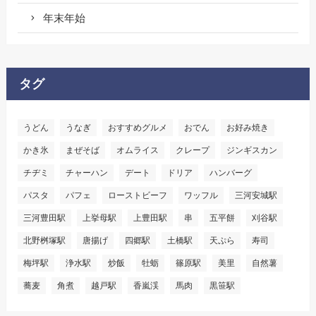
年末年始
タグ
うどん
うなぎ
おすすめグルメ
おでん
お好み焼き
かき氷
まぜそば
オムライス
クレープ
ジンギスカン
チヂミ
チャーハン
デート
ドリア
ハンバーグ
パスタ
パフェ
ローストビーフ
ワッフル
三河安城駅
三河豊田駅
上挙母駅
上豊田駅
串
五平餅
刈谷駅
北野桝塚駅
唐揚げ
四郷駅
土橋駅
天ぷら
寿司
梅坪駅
浄水駅
炒飯
牡蛎
篠原駅
美里
自然薯
蕎麦
角煮
越戸駅
香嵐渓
馬肉
黒笹駅