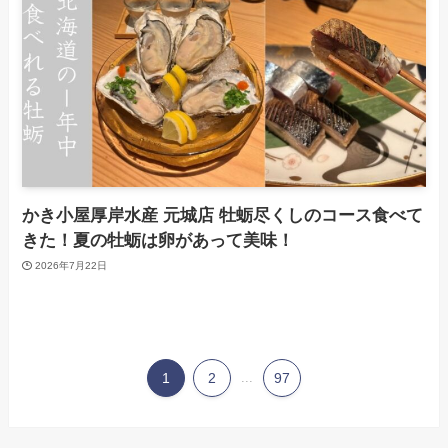
かき小屋厚岸水産 元城店 牡蛎尽くしのコース食べて
きた！夏の牡蛎は卵があって美味！
2026年7月22日
1
2
...
97