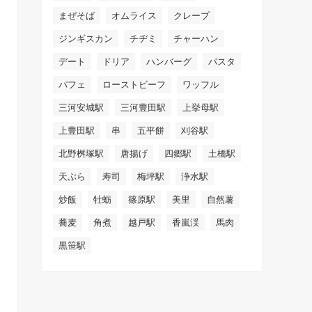
まぜそば
オムライス
クレープ
ジンギスカン
チヂミ
チャーハン
デート
ドリア
ハンバーグ
パスタ
パフェ
ローストビーフ
ワッフル
三河安城駅
三河豊田駅
上挙母駅
上豊田駅
串
五平餅
刈谷駅
北野桝塚駅
唐揚げ
四郷駅
土橋駅
天ぷら
寿司
梅坪駅
浄水駅
炒飯
牡蛎
篠原駅
美里
自然薯
蕎麦
角煮
越戸駅
香嵐渓
馬肉
黒笹駅