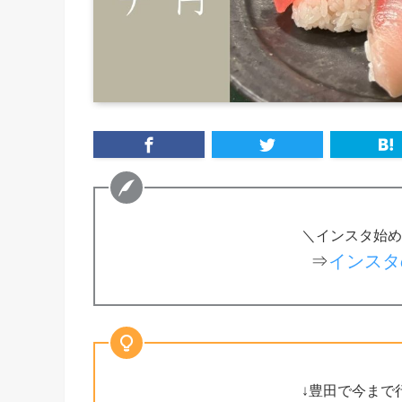
＼インスタ始め
⇒
インスタ
↓豊田で今まで