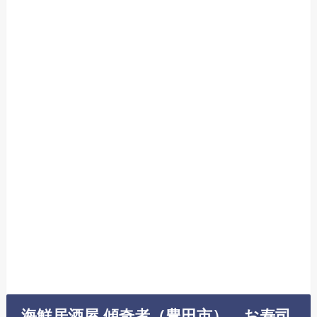
海鮮居酒屋 傾奇者（豊田市） お寿司