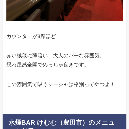
カウンターが8席ほど
赤い絨毯に薄暗い、大人のバーな雰囲気。
隠れ屋感全開でめっちゃ良きです。
この雰囲気で吸うシーシャは格別ってやつよ！
水煙BAR けむむ（豊田市）のメニュ