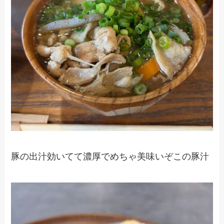
豚の出汁効いてて濃厚でめちゃ美味いぞこの豚汁