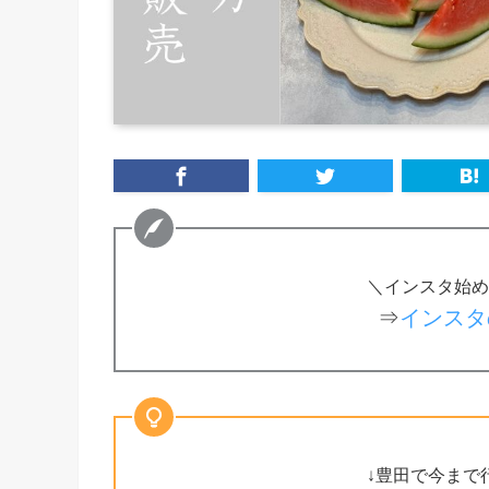
＼インスタ始め
⇒
インスタ
↓豊田で今まで