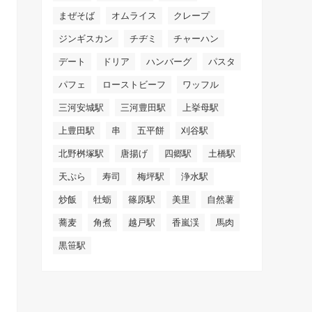
まぜそば
オムライス
クレープ
ジンギスカン
チヂミ
チャーハン
デート
ドリア
ハンバーグ
パスタ
パフェ
ローストビーフ
ワッフル
三河安城駅
三河豊田駅
上挙母駅
上豊田駅
串
五平餅
刈谷駅
北野桝塚駅
唐揚げ
四郷駅
土橋駅
天ぷら
寿司
梅坪駅
浄水駅
炒飯
牡蛎
篠原駅
美里
自然薯
蕎麦
角煮
越戸駅
香嵐渓
馬肉
黒笹駅