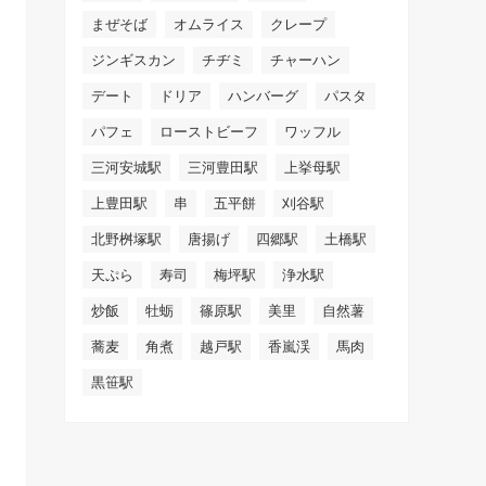
まぜそば
オムライス
クレープ
ジンギスカン
チヂミ
チャーハン
デート
ドリア
ハンバーグ
パスタ
パフェ
ローストビーフ
ワッフル
三河安城駅
三河豊田駅
上挙母駅
上豊田駅
串
五平餅
刈谷駅
北野桝塚駅
唐揚げ
四郷駅
土橋駅
天ぷら
寿司
梅坪駅
浄水駅
炒飯
牡蛎
篠原駅
美里
自然薯
蕎麦
角煮
越戸駅
香嵐渓
馬肉
黒笹駅