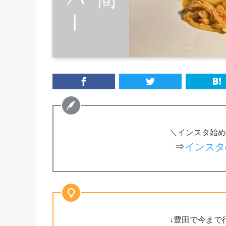
＼インスタ始め
⇒
インスタ
↓豊田で今まで