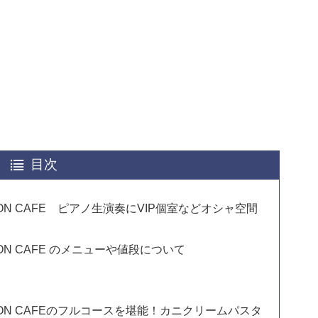
目次
 di MON CAFE ピアノ生演奏にVIP個室などオシャ空間
di MON CAFE のメニューや値段について
O di MON CAFEのフルコースを堪能！カニクリームパスタ