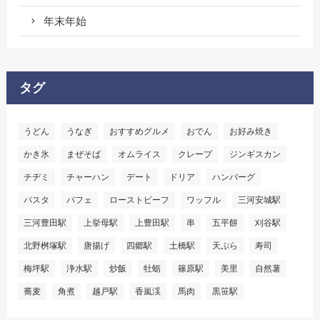
年末年始
タグ
うどん
うなぎ
おすすめグルメ
おでん
お好み焼き
かき氷
まぜそば
オムライス
クレープ
ジンギスカン
チヂミ
チャーハン
デート
ドリア
ハンバーグ
パスタ
パフェ
ローストビーフ
ワッフル
三河安城駅
三河豊田駅
上挙母駅
上豊田駅
串
五平餅
刈谷駅
北野桝塚駅
唐揚げ
四郷駅
土橋駅
天ぷら
寿司
梅坪駅
浄水駅
炒飯
牡蛎
篠原駅
美里
自然薯
蕎麦
角煮
越戸駅
香嵐渓
馬肉
黒笹駅