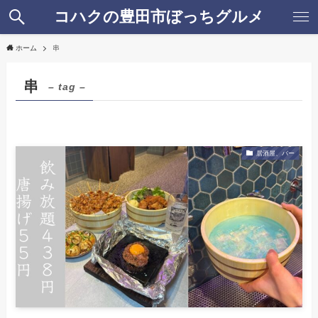
コハクの豊田市ぼっちグルメ
ホーム
串
串
– tag –
居酒屋、バー