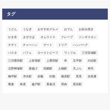
タグ
うどん
うなぎ
おすすめグルメ
おでん
お好み焼き
かき氷
まぜそば
オムライス
クレープ
ジンギスカン
チヂミ
チャーハン
デート
ドリア
ハンバーグ
パスタ
パフェ
ローストビーフ
ワッフル
三河安城駅
三河豊田駅
上挙母駅
上豊田駅
串
五平餅
刈谷駅
北野桝塚駅
唐揚げ
四郷駅
土橋駅
天ぷら
寿司
梅坪駅
浄水駅
炒飯
牡蛎
篠原駅
美里
自然薯
蕎麦
角煮
越戸駅
香嵐渓
馬肉
黒笹駅