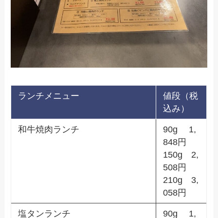
ランチメニュー
値段（税
込み）
和牛焼肉ランチ
90g 1,
848円
150g 2,
508円
210g 3,
058円
塩タンランチ
90g 1,