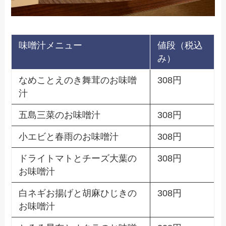
味噌汁メニュー
値段（税込
み）
なめことえのき舞茸のお味噌
308円
汁
五島三菜のお味噌汁
308円
小エビと春雨のお味噌汁
308円
ドライトマトとチーズ大葉の
308円
お味噌汁
白ネギお揚げと胡麻ひじきの
308円
お味噌汁