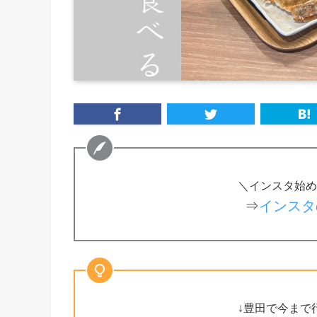
＼インスタ始め
⇒
インスタ
↓豊田で今まで