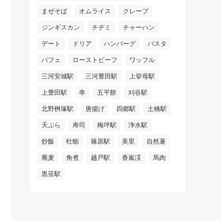
まぜそば
オムライス
クレープ
ジンギスカン
チヂミ
チャーハン
デート
ドリア
ハンバーグ
パスタ
パフェ
ローストビーフ
ワッフル
三河安城駅
三河豊田駅
上挙母駅
上豊田駅
串
五平餅
刈谷駅
北野桝塚駅
唐揚げ
四郷駅
土橋駅
天ぷら
寿司
梅坪駅
浄水駅
炒飯
牡蛎
篠原駅
美里
自然薯
蕎麦
角煮
越戸駅
香嵐渓
馬肉
黒笹駅