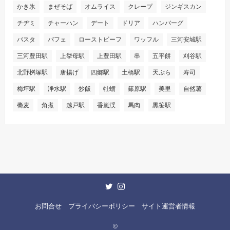
かき氷
まぜそば
オムライス
クレープ
ジンギスカン
チヂミ
チャーハン
デート
ドリア
ハンバーグ
パスタ
パフェ
ローストビーフ
ワッフル
三河安城駅
三河豊田駅
上挙母駅
上豊田駅
串
五平餅
刈谷駅
北野桝塚駅
唐揚げ
四郷駅
土橋駅
天ぷら
寿司
梅坪駅
浄水駅
炒飯
牡蛎
篠原駅
美里
自然薯
蕎麦
角煮
越戸駅
香嵐渓
馬肉
黒笹駅
お問合せ
プライバシーポリシー
サイト運営者情報
©