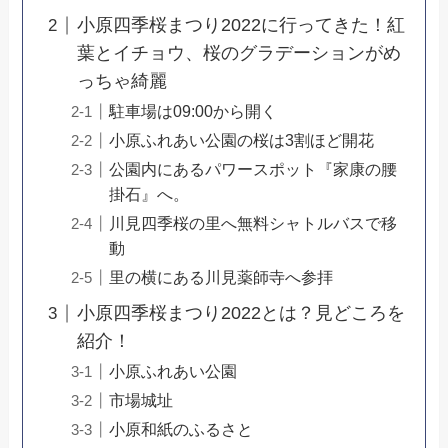
小原四季桜まつり2022に行ってきた！紅
葉とイチョウ、桜のグラデーションがめ
っちゃ綺麗
駐車場は09:00から開く
小原ふれあい公園の桜は3割ほど開花
公園内にあるパワースポット『家康の腰
掛石』へ。
川見四季桜の里へ無料シャトルバスで移
動
里の横にある川見薬師寺へ参拝
小原四季桜まつり2022とは？見どころを
紹介！
小原ふれあい公園
市場城址
小原和紙のふるさと